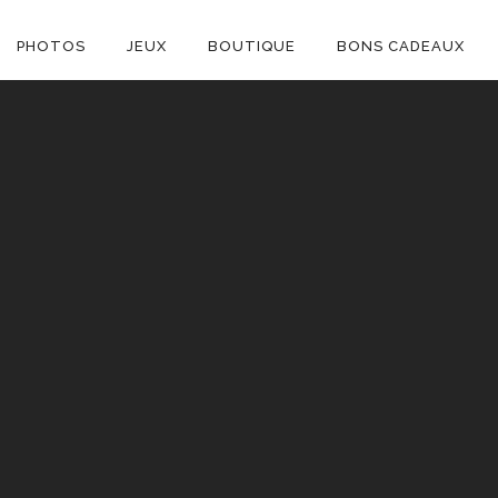
ON
PHOTOS
JEUX
BOUTIQUE
BONS CADEAUX
E
C