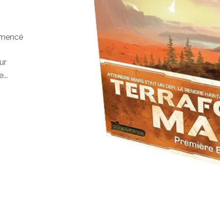
mmencé
ur
...