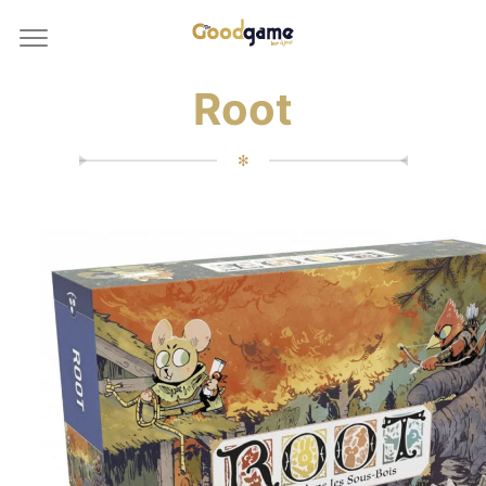
Root
✻