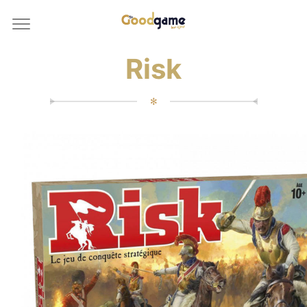
Risk
✻