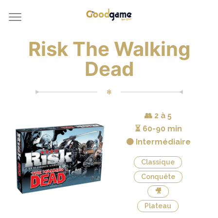
Risk The Walking
Dead
✻
👥
2 à 5
⏳
60-90 min
🟠 Intermédiaire
Classique
Conquête
🎥
Plateau