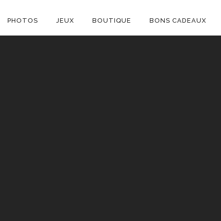
ON
PHOTOS
JEUX
BOUTIQUE
BONS CADEAUX
E
C