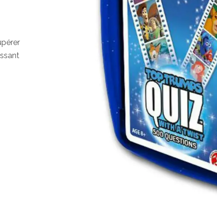
upérer
issant