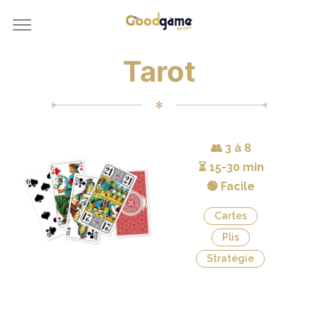
Tarot
✻
👥
3 à 8
⏳
15-30 min
🟢 Facile
Cartes
Plis
Stratégie