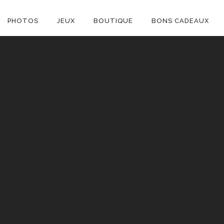
ON
PHOTOS
JEUX
BOUTIQUE
BONS CADEAUX
E
C