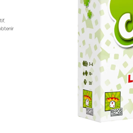
if,
obtenir