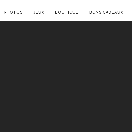
ON
PHOTOS
JEUX
BOUTIQUE
BONS CADEAUX
E
C