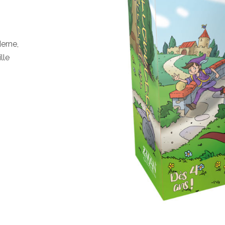
derne,
lle