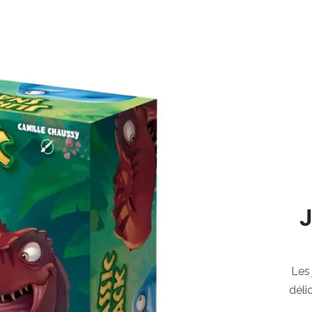
Les 
déli