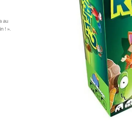
a au
n ! ».