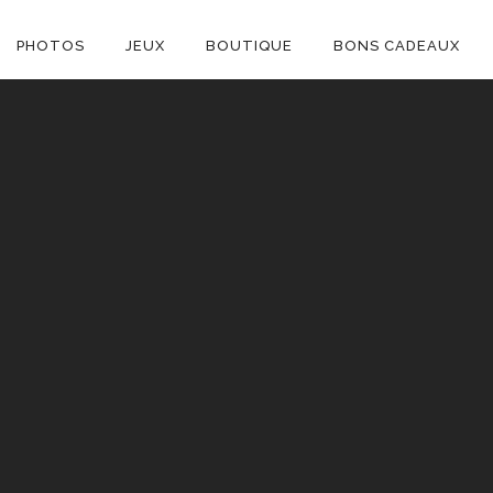
ON
PHOTOS
JEUX
BOUTIQUE
BONS CADEAUX
E
C