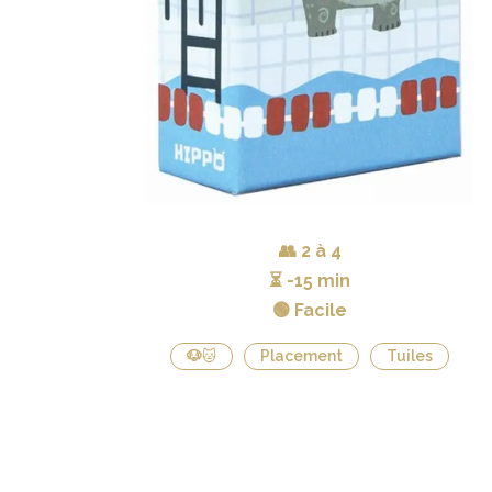
👥
2 à 4
⏳
-15 min
🟢 Facile
🐶🐱
Placement
Tuiles