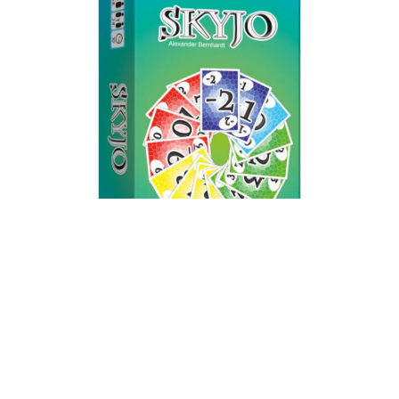
SKYJO
✻