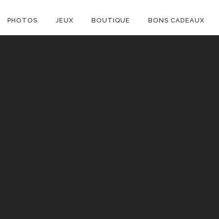
ON
PHOTOS
JEUX
BOUTIQUE
BONS CADEAUX
E
C