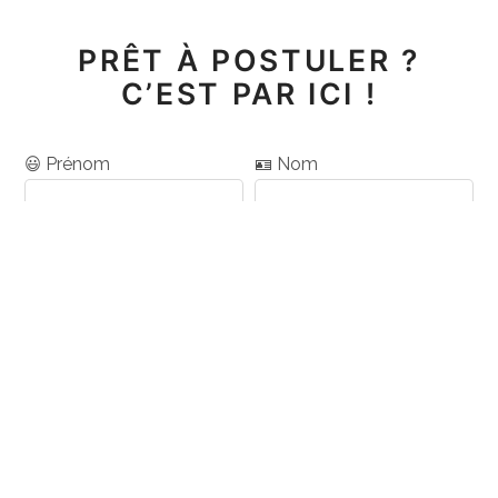
PRÊT À POSTULER ?
C’EST PAR ICI !
😃 Prénom
🪪 Nom
📨 Email
📞 Téléphone
🔎 Type de contrat
🕗 Temps plein ou temps
recherché ? (plusieurs
partiel ?
choix possibles)
temps plein
CDI
CDD
temps partiel
extra