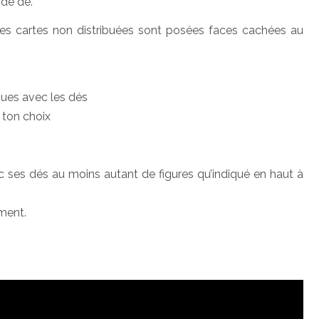
 de dé.
 Les cartes non distribuées sont posées faces cachées au
nues avec les dés
 ton choix
ec ses dés au moins autant de figures qu’indiqué en haut à
ement.