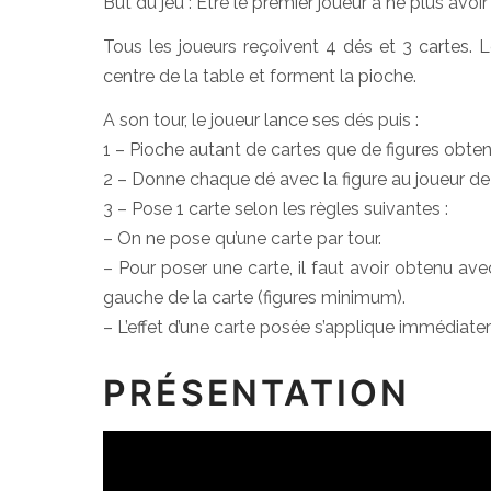
But du jeu : Être le premier joueur à ne plus avoir
Tous les joueurs reçoivent 4 dés et 3 cartes.
centre de la table et forment la pioche.
A son tour, le joueur lance ses dés puis :
1 – Pioche autant de cartes que de figures obte
2 – Donne chaque dé avec la figure au joueur de
3 – Pose 1 carte selon les règles suivantes :
– On ne pose qu’une carte par tour.
– Pour poser une carte, il faut avoir obtenu av
gauche de la carte (figures minimum).
– L’effet d’une carte posée s’applique immédiat
PRÉSENTATION