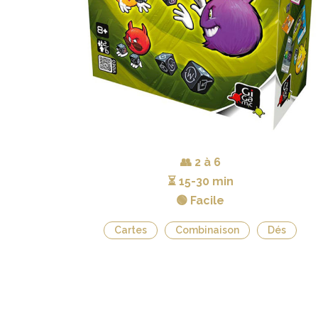
👥
2 à 6
⏳
15-30 min
🟢 Facile
Cartes
Combinaison
Dés