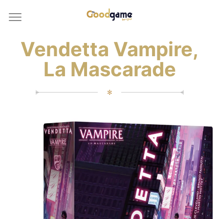
Vendetta Vampire,
La Mascarade
✻