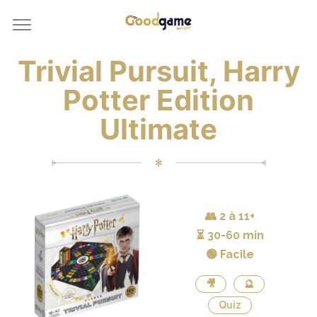
Trivial Pursuit, Harry
Potter Edition
Ultimate
✻
👥
2 à 11+
⏳
30-60 min
🟢 Facile
🎥
🔮
Quiz