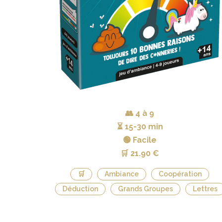
👥
4 à 9
⏳
15-30 min
🟢 Facile
🛒
21.90 €
🛒
Ambiance
Coopération
Déduction
Grands Groupes
Lettres