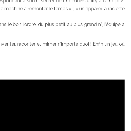
ondant à son n° secret de 1 (le moins utile) à 10 (le plus
 une machine à remonter le temps » ; « un appareil à raclette
ns le bon l’ordre, du plus petit au plus grand n°, l’équipe a
nventer, raconter et mimer n’importe quoi ! Enfin un jeu où