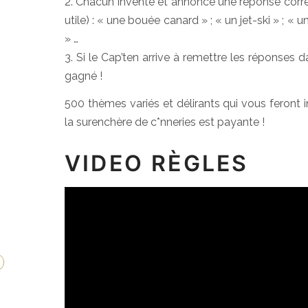
2. Chacun invente et annonce une réponse corresp
utile) : « une bouée canard » ; « un jet-ski » ; «
» …
3. Si le Cap’ten arrive à remettre les réponses da
gagné !
500 thèmes variés et délirants qui vous feront i
la surenchère de c*nneries est payante !
VIDEO RÈGLES