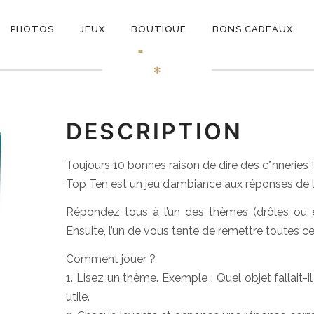
ON
Top Ten
PHOTOS
JEUX
BOUTIQUE
BONS CADEAUX
E
✻
DESCRIPTION
Toujours 10 bonnes raison de dire des c*nneries !
Top Ten est un jeu d’ambiance aux réponses de la
Répondez tous à l’un des thèmes (drôles ou é
Ensuite, l’un de vous tente de remettre toutes ce
Comment jouer ?
1. Lisez un thème. Exemple : Quel objet fallait-i
utile.