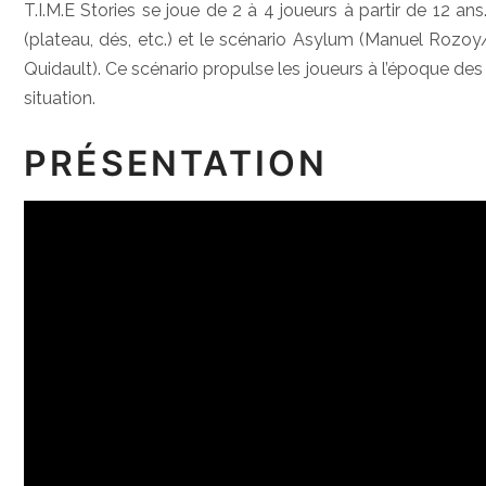
T.I.M.E Stories se joue de 2 à 4 joueurs à partir de 12 an
(plateau, dés, etc.) et le scénario Asylum (Manuel Rozo
Quidault). Ce scénario propulse les joueurs à l’époque de
situation.
PRÉSENTATION