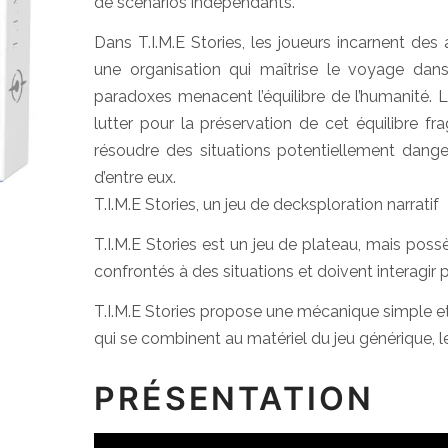
de scénarios indépendants.
Dans T.I.M.E Stories, les joueurs incarnent des
une organisation qui maîtrise le voyage dans 
paradoxes menacent l’équilibre de l’humanité. Le
lutter pour la préservation de cet équilibre f
résoudre des situations potentiellement dang
d’entre eux.
T.I.M.E Stories, un jeu de decksploration narratif
T.I.M.E Stories est un jeu de plateau, mais pos
confrontés à des situations et doivent interagir po
T.I.M.E Stories propose une mécanique simple et
qui se combinent au matériel du jeu générique, le
PRÉSENTATION