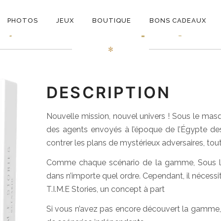
ON
s, Sous le Masque (exte
PHOTOS
JEUX
BOUTIQUE
BONS CADEAUX
E
✻
DESCRIPTION
Nouvelle mission, nouvel univers ! Sous le masqu
des agents envoyés à l’époque de l’Égypte de
contrer les plans de mystérieux adversaires, tout
Comme chaque scénario de la gamme, Sous le
dans n’importe quel ordre. Cependant, il nécessi
T.I.M.E Stories, un concept à part
Si vous n’avez pas encore découvert la gamme, 