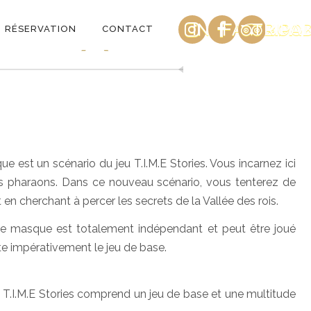
INSTAGRAM
FACEBOO
TRIPA
nsion) (1.4)
RÉSERVATION
CONTACT
e est un scénario du jeu T.I.M.E Stories. Vous incarnez ici
s pharaons. Dans ce nouveau scénario, vous tenterez de
 en cherchant à percer les secrets de la Vallée des rois.
 masque est totalement indépendant et peut être joué
te impérativement le jeu de base.
T.I.M.E Stories comprend un jeu de base et une multitude