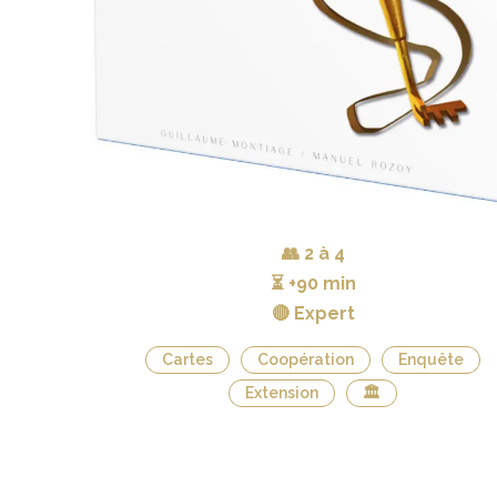
👥
2 à 4
⏳
+90 min
🔴 Expert
Cartes
Coopération
Enquête
Extension
🏛