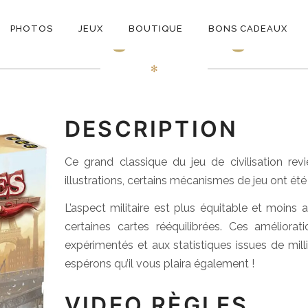
ON
Through The Ages
PHOTOS
JEUX
BOUTIQUE
BONS CADEAUX
E
✻
DESCRIPTION
Ce grand classique du jeu de civilisation re
illustrations, certains mécanismes de jeu ont été
L’aspect militaire est plus équitable et moins 
certaines cartes rééquilibrées. Ces améliora
expérimentés et aux statistiques issues de mill
espérons qu’il vous plaira également !
VIDEO RÈGLES