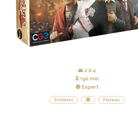
👥
2 à 4
⏳
+90 min
🔴 Expert
Enchères
🏛
Plateau