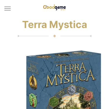
Terra Mystica
✻