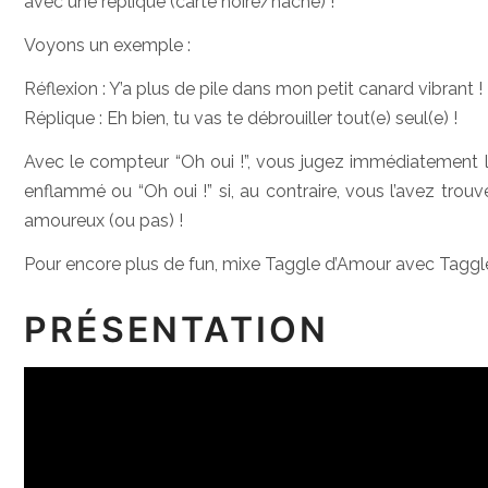
avec une réplique (carte noire/hache) !
Voyons un exemple :
Réflexion : Y’a plus de pile dans mon petit canard vibrant !
Réplique : Eh bien, tu vas te débrouiller tout(e) seul(e) !
Avec le compteur “Oh oui !”, vous jugez immédiatement la r
enflammé ou “Oh oui !” si, au contraire, vous l’avez trouvé
amoureux (ou pas) !
Pour encore plus de fun, mixe Taggle d’Amour avec Taggl
PRÉSENTATION