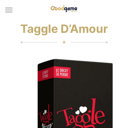
Taggle D’Amour
✻