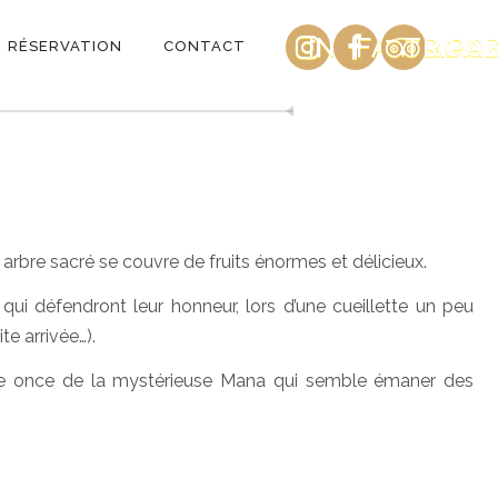
INSTAGRAM
FACEBOO
TRIPA
RÉSERVATION
CONTACT
arbre sacré se couvre de fruits énormes et délicieux.
qui défendront leur honneur, lors d’une cueillette un peu
te arrivée…).
ne once de la mystérieuse Mana qui semble émaner des