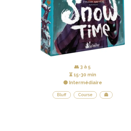
👥
3 à 5
⏳
15-30 min
🟠 Intermédiaire
Bluff
Course
👻