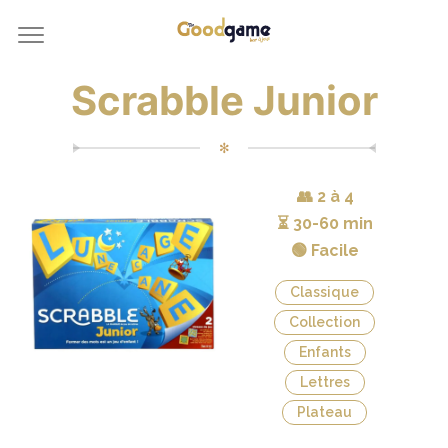
Scrabble Junior
✻
👥
2 à 4
⏳
30-60 min
🟢 Facile
Classique
Collection
Enfants
Lettres
Plateau