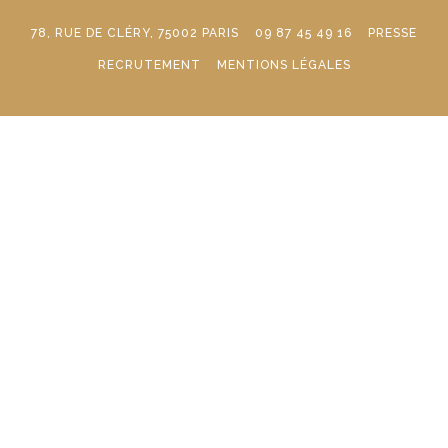
78, RUE DE CLÉRY, 75002 PARIS
09 87 45 49 16
PRESSE
RECRUTEMENT
MENTIONS LÉGALES