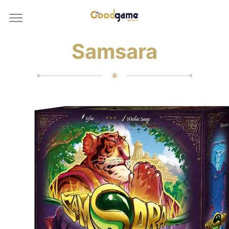
Samsara
✻