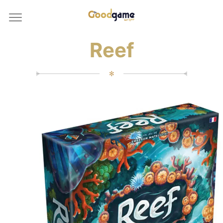
Reef
✻