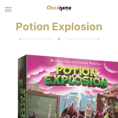
Potion Explosion
✻