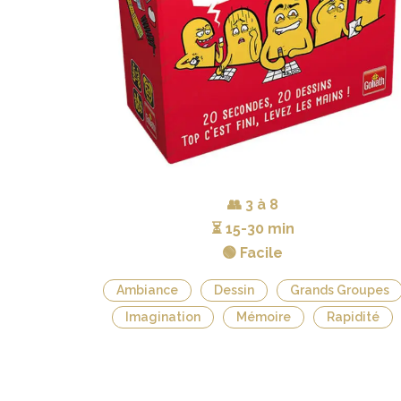
👥
3 à 8
⏳
15-30 min
🟢 Facile
Ambiance
Dessin
Grands Groupes
Imagination
Mémoire
Rapidité