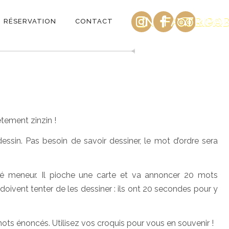
INSTAGRAM
FACEBOO
TRIPA
RÉSERVATION
CONTACT
tement zinzin !
essin. Pas besoin de savoir dessiner, le mot d’ordre sera
é meneur. Il pioche une carte et va annoncer 20 mots
oivent tenter de les dessiner : ils ont 20 secondes pour y
mots énoncés. Utilisez vos croquis pour vous en souvenir !