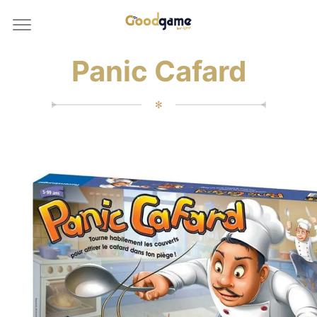
Panic Cafard
✻