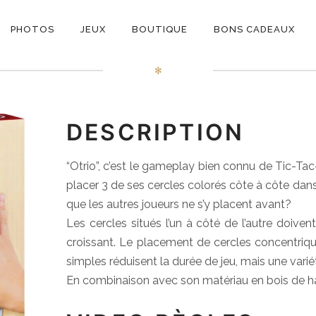
ON
Otrio
PHOTOS
JEUX
BOUTIQUE
BONS CADEAUX
E
✻
DESCRIPTION
“Otrio”, c’est le gameplay bien connu de Tic-Ta
placer 3 de ses cercles colorés côte à côte dans
que les autres joueurs ne s’y placent avant?
Les cercles situés l’un à côté de l’autre doiven
croissant. Le placement de cercles concentriq
simples réduisent la durée de jeu, mais une variét
En combinaison avec son matériau en bois de haute 