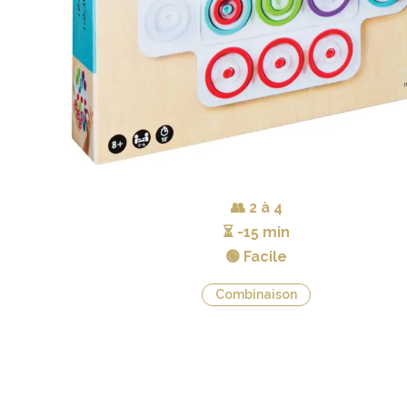
👥
2 à 4
⏳
-15 min
🟢 Facile
Combinaison