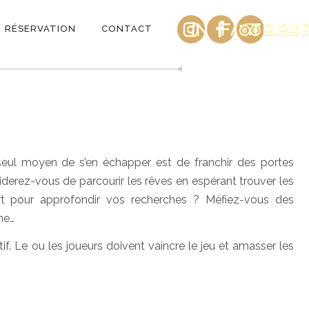
INSTAGRAM
FACEBOO
TRIPA
RÉSERVATION
CONTACT
e seul moyen de s’en échapper est de franchir des portes
derez-vous de parcourir les rêves en espérant trouver les
rt pour approfondir vos recherches ? Méfiez-vous des
he…
if. Le ou les joueurs doivent vaincre le jeu et amasser les