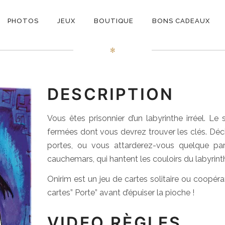
ON
Onirim
PHOTOS
JEUX
BOUTIQUE
BONS CADEAUX
E
✻
DESCRIPTION
Vous êtes prisonnier d’un labyrinthe irréel. L
fermées dont vous devrez trouver les clés. Déci
portes, ou vous attarderez-vous quelque pa
cauchemars, qui hantent les couloirs du labyrint
Onirim est un jeu de cartes solitaire ou coopérat
cartes” Porte” avant d’épuiser la pioche !
VIDEO RÈGLES