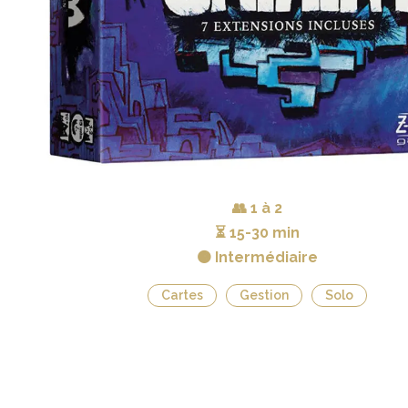
👥
1 à 2
⏳
15-30 min
🟠 Intermédiaire
Cartes
Gestion
Solo