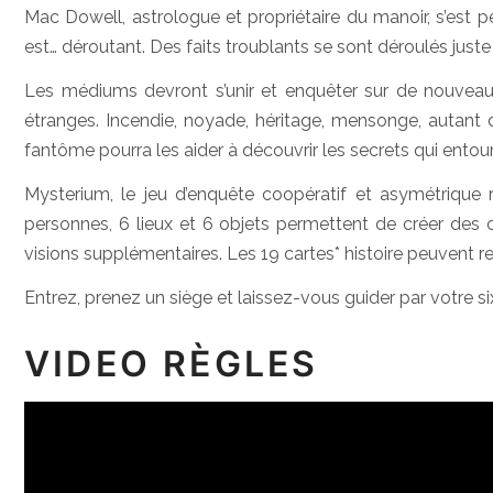
Mac Dowell, astrologue et propriétaire du manoir, s’est pe
est… déroutant. Des faits troublants se sont déroulés juste 
Les médiums devront s’unir et enquêter sur de nouveaux 
étranges. Incendie, noyade, héritage, mensonge, autant d
fantôme pourra les aider à découvrir les secrets qui entour
Mysterium, le jeu d’enquête coopératif et asymétrique
personnes, 6 lieux et 6 objets permettent de créer des 
visions supplémentaires. Les 19 cartes* histoire peuvent re
Entrez, prenez un siège et laissez-vous guider par votre s
VIDEO RÈGLES