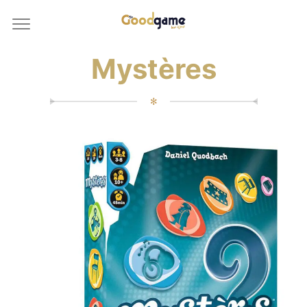
Mystères
✻