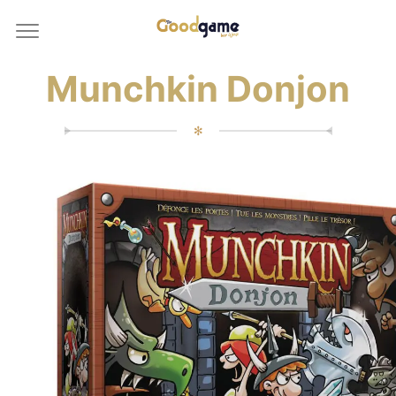
Munchkin Donjon
✻