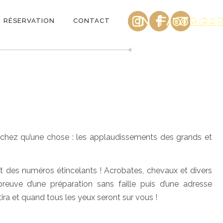
INSTAGRAM
FACEBOO
TRIPA
RÉSERVATION
CONTACT
herchez qu’une chose : les applaudissements des grands et
t des numéros étincelants ! Acrobates, chevaux et divers
preuve d’une préparation sans faille puis d’une adresse
ra et quand tous les yeux seront sur vous !