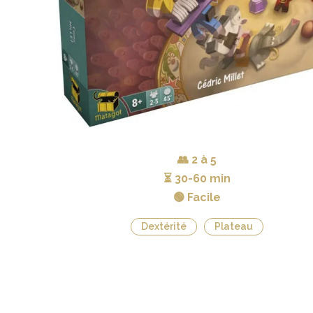
👥
2 à 5
⏳
30-60 min
🟢 Facile
Dextérité
Plateau