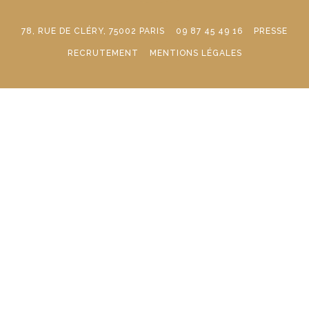
78, RUE DE CLÉRY, 75002 PARIS
09 87 45 49 16
PRESSE
RECRUTEMENT
MENTIONS LÉGALES