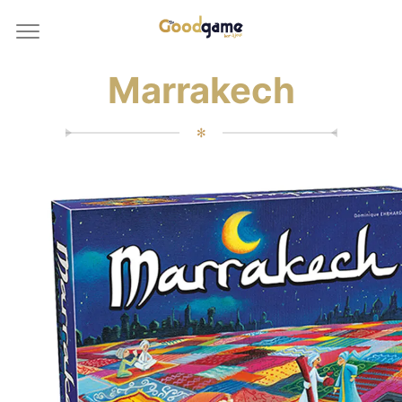
Marrakech
✻