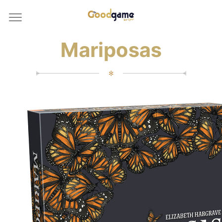
Mariposas
✻