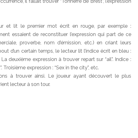
currence, il fallait trouver “Tonnerre de Brest”, l’expression
 et lit le premier mot écrit en rouge, par exemple :
ment essaient de reconstituer l’expression qui part de ce
rciale, proverbe, nom d’émission, etc.) en criant leurs
ut d’un certain temps, le lecteur lit l’indice écrit en bleu :
”. La deuxième expression à trouver repart sur “ail”. Indice :
. Troisième expression : “Sex in the city”, etc.
ns à trouver ainsi. Le joueur ayant découvert le plus
ent lecteur à son tour.