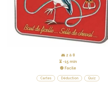
👥
2 à 8
⏳
-15 min
🟢 Facile
Cartes
Déduction
Quiz