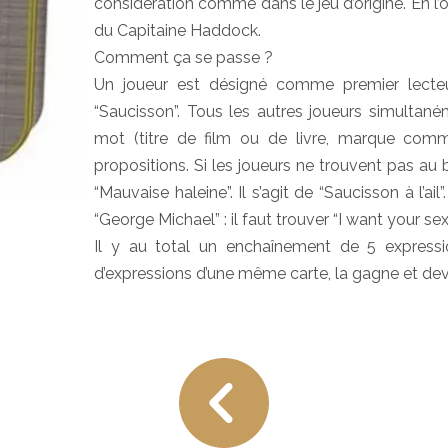
considération comme dans le jeu d’origine. En l’oc
du Capitaine Haddock.
Comment ça se passe ?
Un joueur est désigné comme premier lecteur
“Saucisson”. Tous les autres joueurs simultané
mot (titre de film ou de livre, marque comme
propositions. Si les joueurs ne trouvent pas au bo
“Mauvaise haleine”. Il s’agit de “Saucisson à l’ail
“George Michael” : il faut trouver “I want your sex”
Il y au total un enchaînement de 5 expressio
d’expressions d’une même carte, la gagne et devi