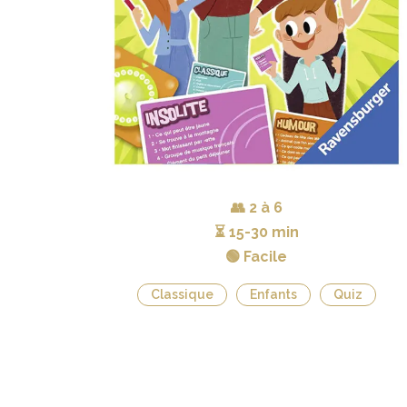
👥
2 à 6
⏳
15-30 min
🟢 Facile
Classique
Enfants
Quiz