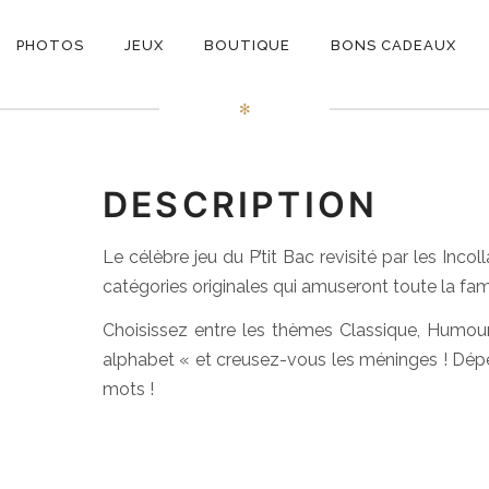
ON
e P’tit Bac des Incollabl
PHOTOS
JEUX
BOUTIQUE
BONS CADEAUX
E
✻
DESCRIPTION
Le célèbre jeu du P’tit Bac revisité par les Inco
catégories originales qui amuseront toute la fami
Choisissez entre les thèmes Classique, Humour o
alphabet « et creusez-vous les méninges ! Dépê
mots !