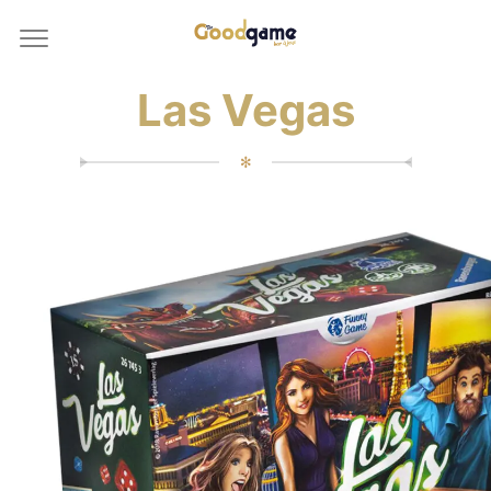
Las Vegas
✻