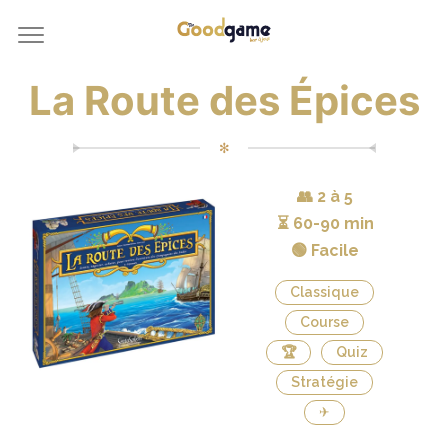
La Route des Épices
✻
👥
2 à 5
⏳
60-90 min
🟢 Facile
Classique
Course
🏆
Quiz
Stratégie
✈️