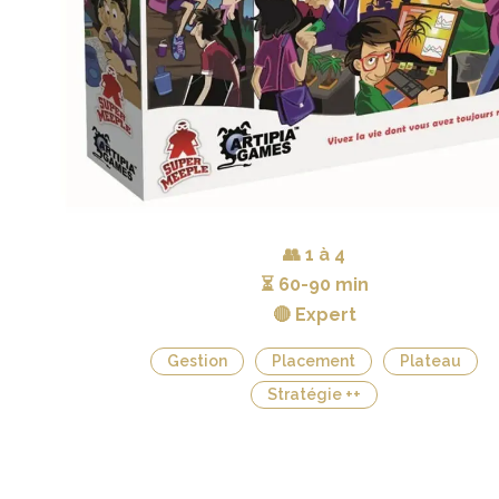
👥
1 à 4
⏳
60-90 min
🔴 Expert
Gestion
Placement
Plateau
Stratégie ++