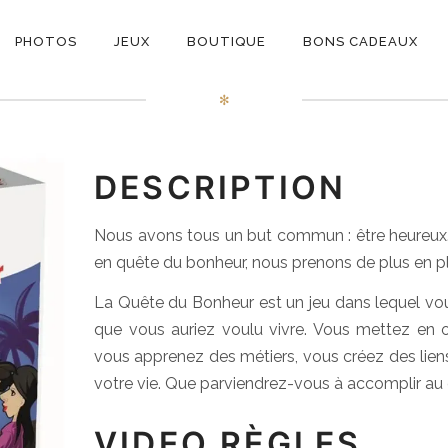
ON
La Quête Du Bonheur
PHOTOS
JEUX
BOUTIQUE
BONS CADEAUX
E
✻
DESCRIPTION
Nous avons tous un but commun : être heureux.
en quête du bonheur, nous prenons de plus en pl
La Quête du Bonheur est un jeu dans lequel vou
que vous auriez voulu vivre. Vous mettez en 
vous apprenez des métiers, vous créez des liens e
votre vie. Que parviendrez-vous à accomplir au c
VIDEO RÈGLES