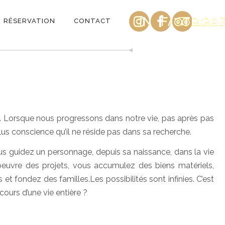
INSTAGRAM
FACEBOO
TRIPA
RÉSERVATION
CONTACT
 Lorsque nous progressons dans notre vie, pas après pas
us conscience qu’il ne réside pas dans sa recherche.
s guidez un personnage, depuis sa naissance, dans la vie
oeuvre des projets, vous accumulez des biens matériels,
t fondez des familles.Les possibilités sont infinies. C’est
ours d’une vie entière ?