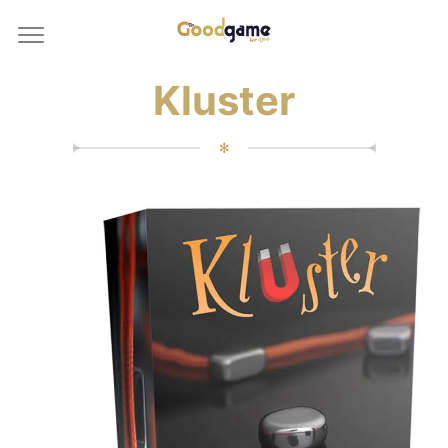
Kluster
✻