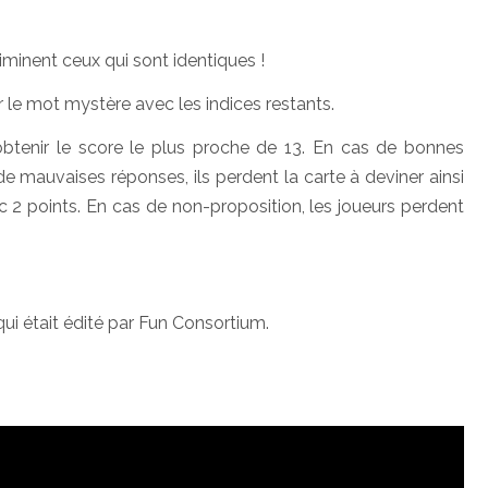
minent ceux qui sont identiques !
 le mot mystère avec les indices restants.
’obtenir le score le plus proche de 13. En cas de bonnes
e mauvaises réponses, ils perdent la carte à deviner ainsi
nc 2 points. En cas de non-proposition, les joueurs perdent
ui était édité par Fun Consortium.