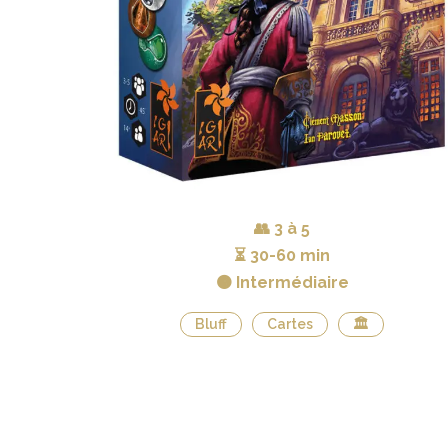
👥
3 à 5
⏳
30-60 min
🟠 Intermédiaire
Bluff
Cartes
🏛