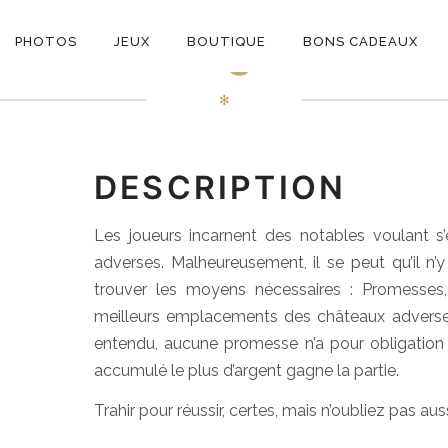
ON
Intrigue
PHOTOS
JEUX
BOUTIQUE
BONS CADEAUX
E
✻
DESCRIPTION
Les joueurs incarnent des notables voulant s’e
adverses. Malheureusement, il se peut qu’il n
trouver les moyens nécessaires : Promesses,
meilleurs emplacements des châteaux adverses p
entendu, aucune promesse n’a pour obligation d
accumulé le plus d’argent gagne la partie.
Trahir pour réussir, certes, mais n’oubliez pas a