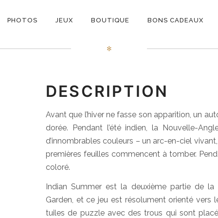
ON
Indian Summer
PHOTOS
JEUX
BOUTIQUE
BONS CADEAUX
E
✻
DESCRIPTION
Avant que l’hiver ne fasse son apparition, un au
dorée. Pendant l’été indien, la Nouvelle-Angle
d’innombrables couleurs – un arc-en-ciel vivant,
premières feuilles commencent à tomber. Pendant
coloré.
Indian Summer est la deuxième partie de la 
Garden, et ce jeu est résolument orienté vers 
tuiles de puzzle avec des trous qui sont placés