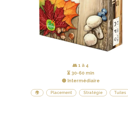
👥
1 à 4
⏳
30-60 min
🟠 Intermédiaire
🌍
Placement
Stratégie
Tuiles