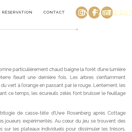
INSTAGRAM
FACEBOO
TRIPA
RÉSERVATION
CONTACT
tomne particulièrement chaud baigne la forêt d’une lumière
terre fleurit une dernière fois. Les arbres s’enflamment
 du vert à l’orange en passant par le rouge. Lentement, les
 ce temps, les écureuils zélés font bruisser le feuillage
trilogie de casse-tête d’Uwe Rosenberg après Cottage
les joueurs expérimentés. Au cœur du jeu se trouvent des
 sur les plateaux individuels pour dissimuler les trésors.