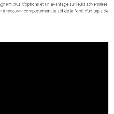
gnent plus d’options et un avantage sur leurs adversaires.
ier à recouvrir complètement le sol de la forêt d’un tapis de