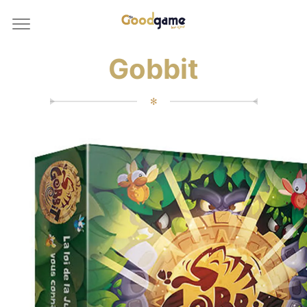
Gobbit
✻