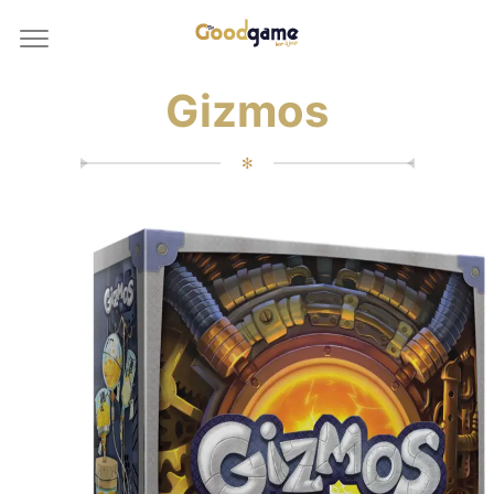
Gizmos
✻