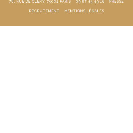
78, RUE DE CLÉRY, 75002 PARIS
09 87 45 49 16
PRESSE
RECRUTEMENT
MENTIONS LÉGALES