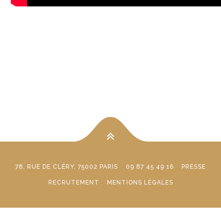
78, RUE DE CLÉRY, 75002 PARIS
09 87 45 49 16
PRESSE
RECRUTEMENT
MENTIONS LÉGALES