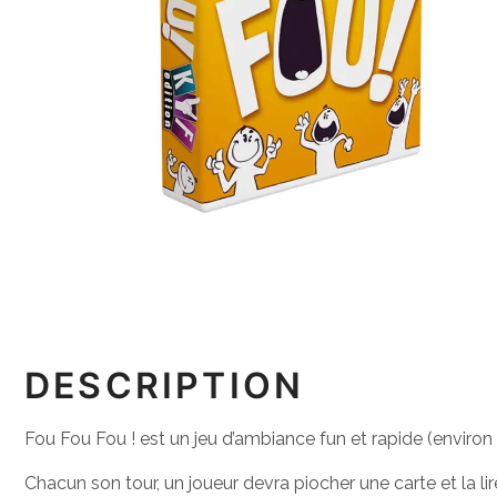
DESCRIPTION
Fou Fou Fou ! est un jeu d’ambiance fun et rapide (environ 
Chacun son tour, un joueur devra piocher une carte et la lire