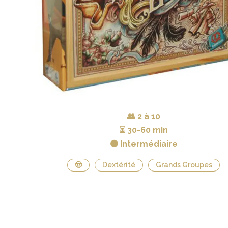
👥
2 à 10
⏳
30-60 min
🟠 Intermédiaire
🤠
Dextérité
Grands Groupes